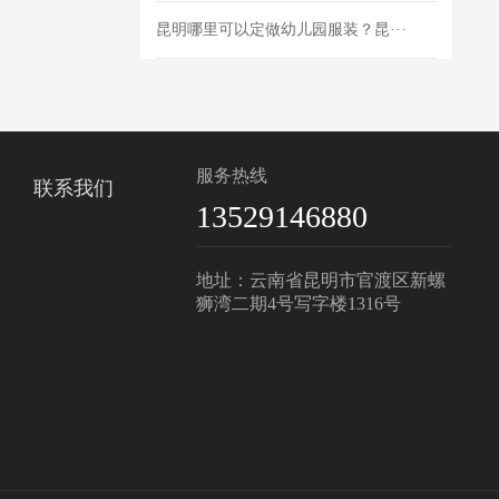
昆明哪里可以定做幼儿园服装？昆···
服务热线
联系我们
13529146880
地址：云南省昆明市官渡区新螺
狮湾二期4号写字楼1316号