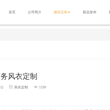
首页
公司简介
服装定制
新品发布
商务风衣定制
31]
风衣定制
1339