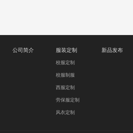
公司简介
服装定制
新品发布
校服定制
校服制服
西服定制
劳保服定制
风衣定制