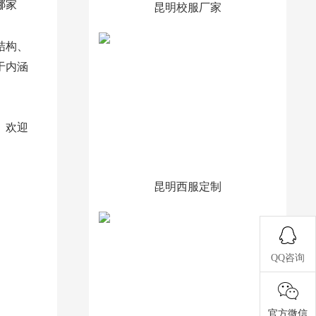
哪家
昆明校服厂家
结构、
于内涵
。欢迎
昆明西服定制
QQ咨询
官方微信